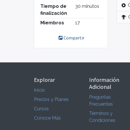
Tiempo de
30 minutos
finalización
Miembros
17
Compartir
Explorar
Información
Adicional
Inicio
Preguntas
Precios y Planes
Frecuentes
Cursos
Términos y
Conoce Más
Condiciones