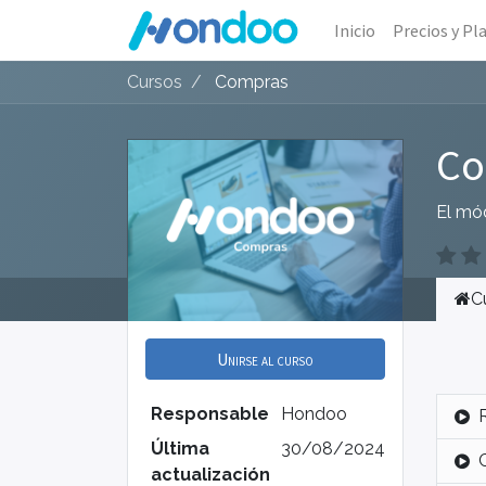
Inicio
Precios y Pl
Cursos
Compras
Co
El mó
C
Unirse al curso
Responsable
Hondoo
Última
30/08/2024
actualización