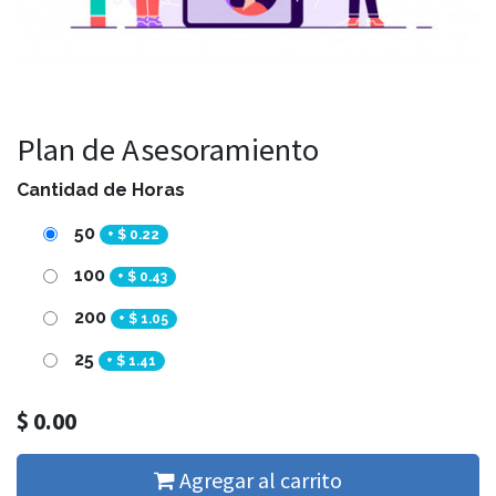
Plan de Asesoramiento
Cantidad de Horas
50
+
$
0.22
100
+
$
0.43
200
+
$
1.05
25
+
$
1.41
$
0.00
Agregar al carrito