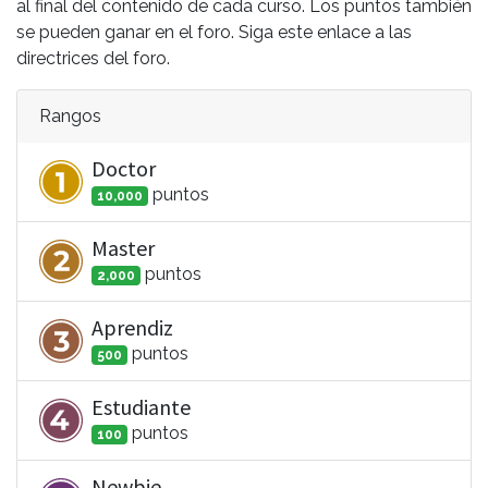
al final del contenido de cada curso. Los puntos también
se pueden ganar en el foro. Siga este enlace a las
directrices del foro.
Rangos
Doctor
punto
s
10,000
Master
punto
s
2,000
Aprendiz
punto
s
500
Estudiante
punto
s
100
Newbie